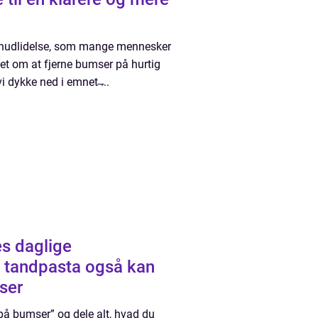
de hudlidelse, som mange mennesker
sket om at fjerne bumser på hurtig
i dykke ned i emnet ̶...
es daglige
at tandpasta også kan
ser
 på bumser” og dele alt, hvad du