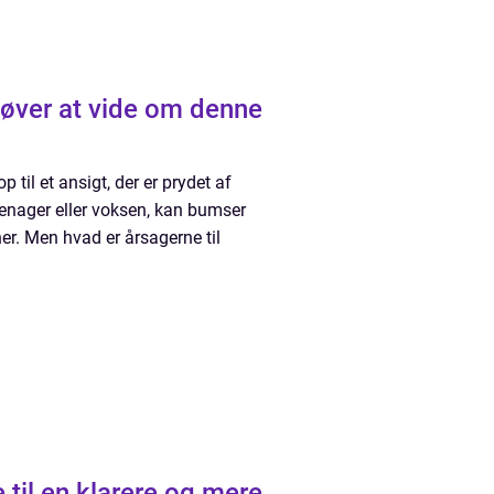
høver at vide om denne
il et ansigt, der er prydet af
eenager eller voksen, kan bumser
ner. Men hvad er årsagerne til
 til en klarere og mere