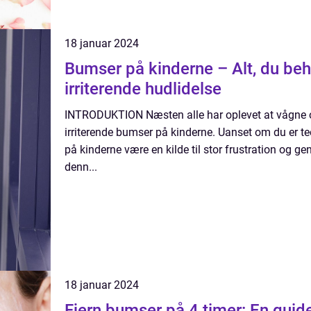
18 januar 2024
Bumser på kinderne – Alt, du be
irriterende hudlidelse
INTRODUKTION Næsten alle har oplevet at vågne op t
irriterende bumser på kinderne. Uanset om du er t
på kinderne være en kilde til stor frustration og ge
denn...
18 januar 2024
Fjern bumser på 4 timer: En guide