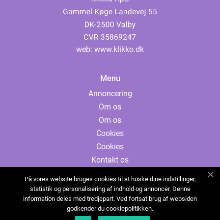
web:
www.klikko.dk
Menu
Annoncering
Om os
Om os
Cookies
Cookies
Kontakt os
Kontakt os
På vores website bruges cookies til at huske dine indstillinger,
Sitemap
statistik og personalisering af indhold og annoncer. Denne
information deles med tredjepart. Ved fortsat brug af websiden
Sitemap
godkender du cookiepolitikken.
Annoncering