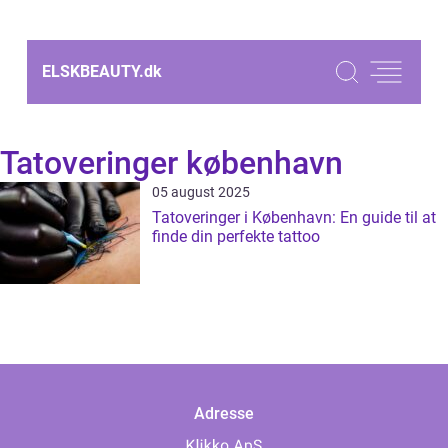
ELSKBEAUTY.
dk
Tatoveringer københavn
05 august 2025
Tatoveringer i København: En guide til at
finde din perfekte tattoo
Adresse