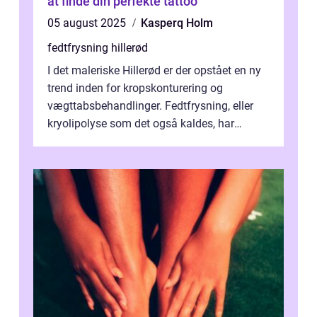
at finde din perfekte tattoo
05 august 2025
Kasperq Holm
fedtfrysning hillerød
I det maleriske Hillerød er der opstået en ny
trend inden for kropskonturering og
vægttabsbehandlinger. Fedtfrysning, eller
kryolipolyse som det også kaldes, har
vundet stor p...