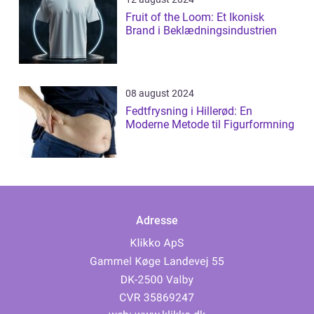
Fruit of the Loom: Et Ikonisk
Brand i Beklædningsindustrien
08 august 2024
Fedtfrysning i Hillerød: En
Moderne Metode til Figurformning
Adresse