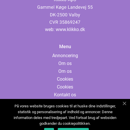
web:
www.klikko.dk
Menu
Annoncering
Om os
Om os
Cookies
Cookies
Kontakt os
Kontakt os
På vores website bruges cookies til at huske dine indstillinger,
Sitemap
statistik og personalisering af indhold og annoncer. Denne
information deles med tredjepart. Ved fortsat brug af websiden
Sitemap
godkender du cookiepolitikken.
Annoncering