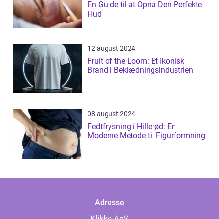
En Guide til at Opnå Den Perfekte
Hud
12 august 2024
Fruit of the Loom: Et Ikonisk
Brand i Beklædningsindustrien
08 august 2024
Fedtfrysning i Hillerød: En
Moderne Metode til Figurformning
Adresse