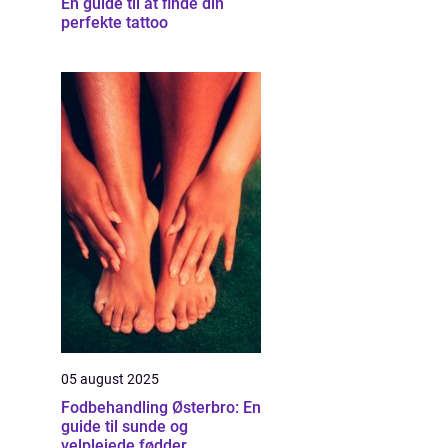
En guide til at finde din
perfekte tattoo
05 august 2025
Fodbehandling Østerbro: En
guide til sunde og
velplejede fødder