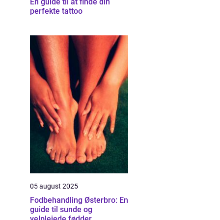
En guide til at finde din
perfekte tattoo
05 august 2025
Fodbehandling Østerbro: En
guide til sunde og
velplejede fødder