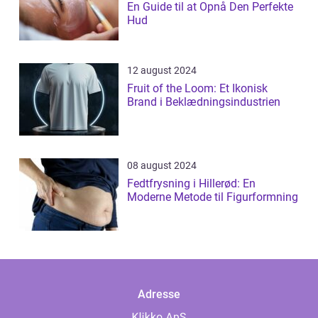
En Guide til at Opnå Den Perfekte
Hud
12 august 2024
Fruit of the Loom: Et Ikonisk
Brand i Beklædningsindustrien
08 august 2024
Fedtfrysning i Hillerød: En
Moderne Metode til Figurformning
Adresse