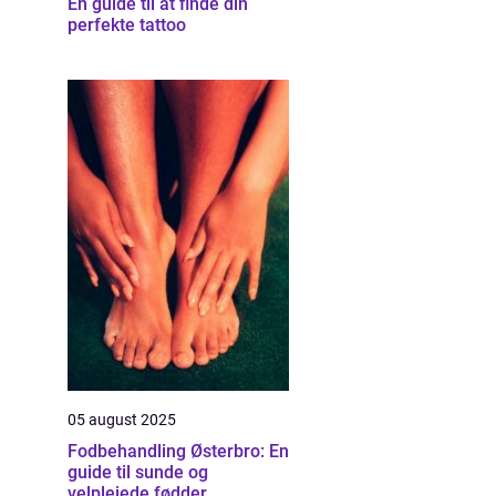
En guide til at finde din
perfekte tattoo
05 august 2025
Fodbehandling Østerbro: En
guide til sunde og
velplejede fødder