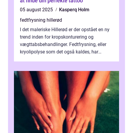
at finde din perfekte tattoo
05 august 2025
Kasperq Holm
fedtfrysning hillerød
I det maleriske Hillerød er der opstået en ny
trend inden for kropskonturering og
vægttabsbehandlinger. Fedtfrysning, eller
kryolipolyse som det også kaldes, har
vundet stor p...