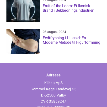
Fruit of the Loom: Et Ikonisk
Brand i Beklædningsindustrien
08 august 2024
Fedtfrysning i Hillerød: En
Moderne Metode til Figurformning
Adresse