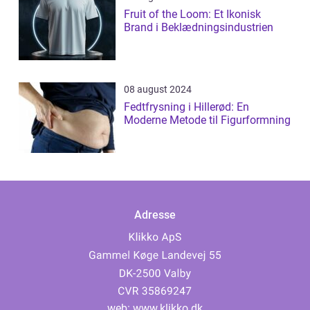
Fruit of the Loom: Et Ikonisk
Brand i Beklædningsindustrien
08 august 2024
Fedtfrysning i Hillerød: En
Moderne Metode til Figurformning
Adresse
web:
www.klikko.dk