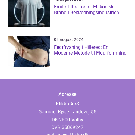
Fruit of the Loom: Et Ikonisk
Brand i Beklædningsindustrien
08 august 2024
Fedtfrysning i Hillerød: En
Moderne Metode til Figurformning
Adresse
web:
www.klikko.dk