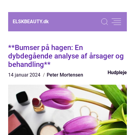
ELSKBEAUTY.
dk
**Bumser på hagen: En
dybdegående analyse af årsager og
behandling**
Hudpleje
14 januar 2024
Peter Mortensen