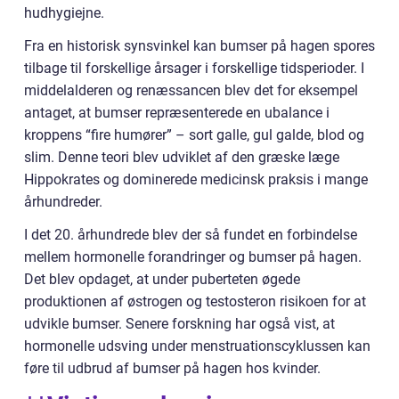
hudhygiejne.
Fra en historisk synsvinkel kan bumser på hagen spores
tilbage til forskellige årsager i forskellige tidsperioder. I
middelalderen og renæssancen blev det for eksempel
antaget, at bumser repræsenterede en ubalance i
kroppens “fire humører” – sort galle, gul galde, blod og
slim. Denne teori blev udviklet af den græske læge
Hippokrates og dominerede medicinsk praksis i mange
århundreder.
I det 20. århundrede blev der så fundet en forbindelse
mellem hormonelle forandringer og bumser på hagen.
Det blev opdaget, at under puberteten øgede
produktionen af østrogen og testosteron risikoen for at
udvikle bumser. Senere forskning har også vist, at
hormonelle udsving under menstruationscyklussen kan
føre til udbrud af bumser på hagen hos kvinder.