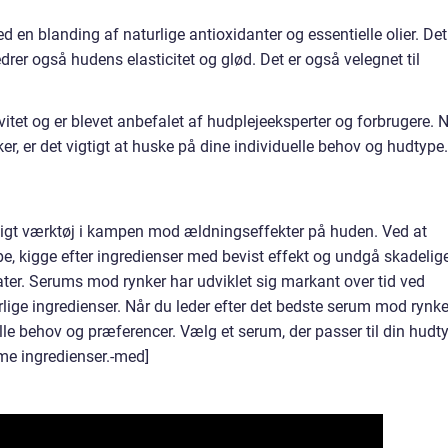
d en blanding af naturlige antioxidanter og essentielle olier. Det
er også hudens elasticitet og glød. Det er også velegnet til
vitet og er blevet anbefalet af hudplejeeksperter og forbrugere. 
, er det vigtigt at huske på dine individuelle behov og hudtype.
tigt værktøj i kampen mod ældningseffekter på huden. Ved at
e, kigge efter ingredienser med bevist effekt og undgå skadelig
ater. Serums mod rynker har udviklet sig markant over tid ved
lige ingredienser. Når du leder efter det bedste serum mod rynke
elle behov og præferencer. Vælg et serum, der passer til din hudt
me ingredienser.-med]