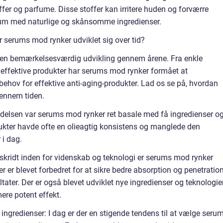
offer og parfume. Disse stoffer kan irritere huden og forværre
rum med naturlige og skånsomme ingredienser.
serums mod rynker udviklet sig over tid?
en bemærkelsesværdig udvikling gennem årene. Fra enkle
 effektive produkter har serums mod rynker formået at
hov for effektive anti-aging-produkter. Lad os se på, hvordan
gennem tiden.
ndelsen var serums mod rynker ret basale med få ingredienser o
dukter havde ofte en olieagtig konsistens og manglede den
 i dag.
skridt inden for videnskab og teknologi er serums mod rynker
 er blevet forbedret for at sikre bedre absorption og penetration
ultater. Der er også blevet udviklet nye ingredienser og teknologier
ere potent effekt.
ngredienser: I dag er der en stigende tendens til at vælge seru