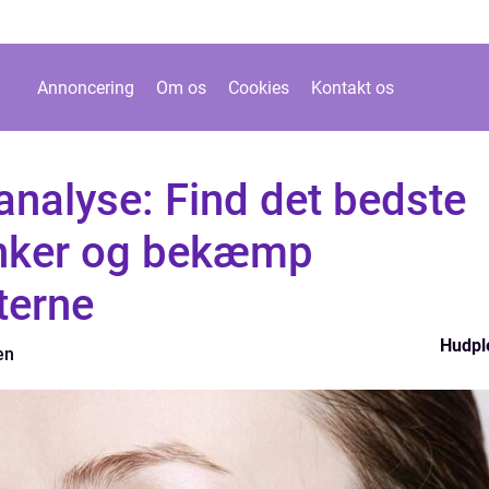
Annoncering
Om os
Cookies
Kontakt os
nalyse: Find det bedste
nker og bekæmp
terne
Hudpl
en