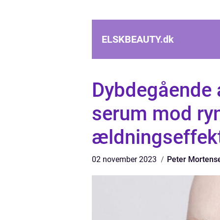
ELSKBEAUTY.
dk
Dybdegående a
serum mod ry
ældningseffek
02 november 2023
Peter Mortens