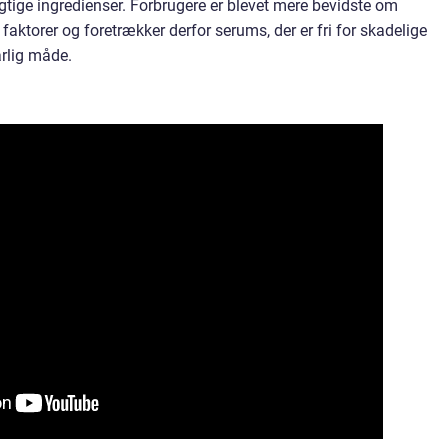
ige ingredienser. Forbrugere er blevet mere bevidste om
orer og foretrækker derfor serums, der er fri for skadelige
rlig måde.