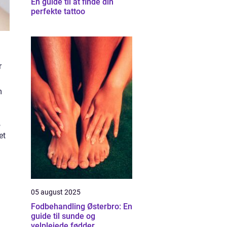
En guide til at finde din
perfekte tattoo
r
m
,
et
05 august 2025
Fodbehandling Østerbro: En
guide til sunde og
velplejede fødder