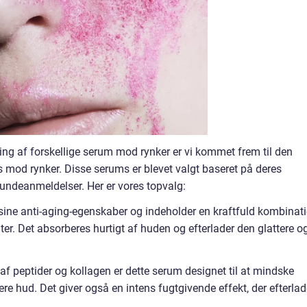
ing af forskellige serum mod rynker er vi kommet frem til den
s mod rynker. Disse serums er blevet valgt baseret på deres
 kundeanmeldelser. Her er vores topvalg:
 sine anti-aging-egenskaber og indeholder en kraftfuld kombinat
ter. Det absorberes hurtigt af huden og efterlader den glattere o
f peptider og kollagen er dette serum designet til at mindske
re hud. Det giver også en intens fugtgivende effekt, der efterlad