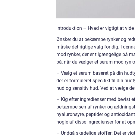
Introduktion – Hvad er vigtigt at vi
Ønsker du at bekæmpe rynker og redu
måske det rigtige valg for dig. I den
mod rynker, der er tilgængelige på 
på, når du vælger et serum mod rynker,
– Vælg et serum baseret på din hudtyp
der er formuleret specifikt til din hu
hud og sensitiv hud. Ved at vælge det
– Kig efter ingredienser med bevist eff
bekæmpelsen af rynker og ældningste
hyaluronsyre, peptider og antioxidan
nogle af disse ingredienser for at opn
– Undgå skadelige stoffer: Det er vigt