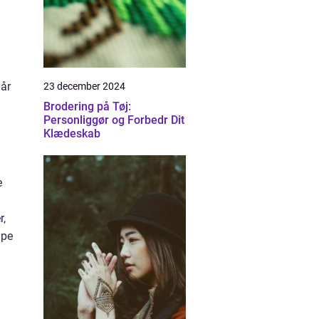
Når
23 december 2024
Brodering på Tøj:
Personliggør og Forbedr Dit
Klædeskab
e
r,
ype