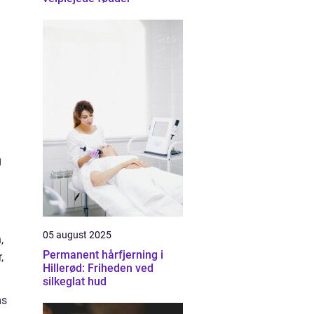
g
05 august 2025
,
Permanent hårfjerning i
,
Hillerød: Friheden ved
silkeglat hud
ms