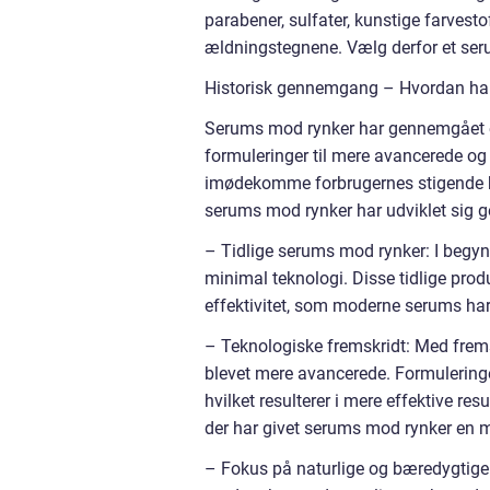
parabener, sulfater, kunstige farvest
ældningstegnene. Vælg derfor et se
Historisk gennemgang – Hvordan har 
Serums mod rynker har gennemgået 
formuleringer til mere avancerede og
imødekomme forbrugernes stigende be
serums mod rynker har udviklet sig 
– Tidlige serums mod rynker: I begy
minimal teknologi. Disse tidlige pro
effektivitet, som moderne serums har
– Teknologiske fremskridt: Med frem
blevet mere avancerede. Formuleringer
hvilket resulterer i mere effektive res
der har givet serums mod rynker en m
– Fokus på naturlige og bæredygtige i