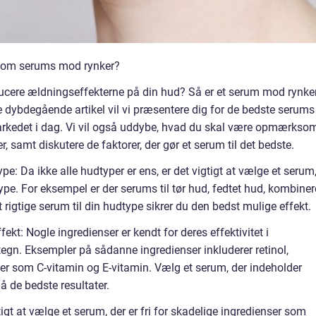
de om serums mod rynker?
cere ældningseffekterne på din hud? Så er et serum mod rynke
ne dybdegående artikel vil vi præsentere dig for de bedste serums
markedet i dag. Vi vil også uddybe, hvad du skal være opmærkso
 samt diskutere de faktorer, der gør et serum til det bedste.
e: Da ikke alle hudtyper er ens, er det vigtigt at vælge et serum
dtype. For eksempel er der serums til tør hud, fedtet hud, kombiner
 rigtige serum til din hudtype sikrer du den bedst mulige effekt.
ekt: Nogle ingredienser er kendt for deres effektivitet i
gn. Eksempler på sådanne ingredienser inkluderer retinol,
ter som C-vitamin og E-vitamin. Vælg et serum, der indeholder
å de bedste resultater.
igt at vælge et serum, der er fri for skadelige ingredienser som