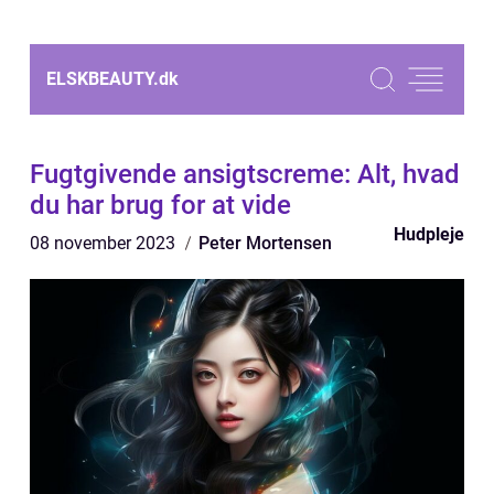
ELSKBEAUTY.
dk
Fugtgivende ansigtscreme: Alt, hvad
du har brug for at vide
Hudpleje
08 november 2023
Peter Mortensen