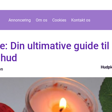
Annoncering
Om os
Cookies
Kontakt os
: Din ultimative guide til
 hud
Hudpl
en