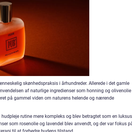
menneskelig skønhedspraksis i århundreder. Allerede i det gamle
vendelsen af naturlige ingredienser som honning og olivenolie
seret på gammel viden om naturens helende og nærende
 hudpleje rutine mere kompleks og blev betragtet som en luksus
enser som rosenolie og lavendel blev anvendt, og der var fokus p
rapi til at forbedre hudens tilstand.