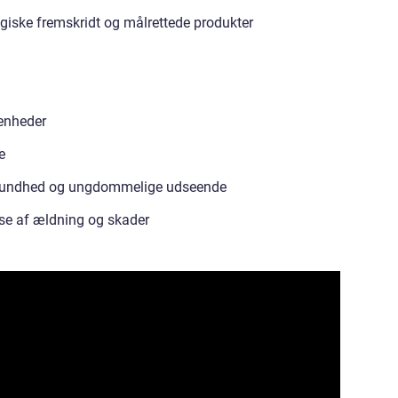
giske fremskridt og målrettede produkter
renheder
e
s sundhed og ungdommelige udseende
se af ældning og skader