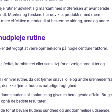
eje rutiner udviklet sig markant med indførelsen af avancerede
ridt. Mærker og forskere har udviklet produkter med mere
g mere effektive metoder til at bekæmpe aldring, acne og andre
 hudpleje rutine
e er det vigtigt at være opmærksom på nogle centrale faktorer.
r, fedtet, kombineret eller sensitiv) for at vælge produkter og
n i enhver rutine, da det fjerner snavs, olie og andre urenheder fr
der ikke fjerner hudens naturlige fugtighed.
ndanne hudens pH-balance og giver en beroligende effekt. Brug 
t opnå de bedste resultater.
rende for at bevare hudens sundhed og ungdommelige udseende.