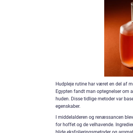
Hudpleje rutine har været en del af 
Egypten fandt man optegnelser om an
huden. Disse tidlige metoder var ba
egenskaber.
I middelalderen og renæssancen blev
for hoffet og de velhavende. Ingredi
blide eksfolieringsmetoder og aromate