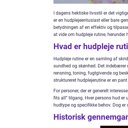
I dagens hektiske livsstil er det vig
er en hudplejeentusiast eller bare ger
betydningen af en effektiv og tilpasse
at vide om hudpleje rutine, herunder h
Hvad er hudpleje rut
Hudpleje rutine er en samling af skri
sundhed og skønhed. Det indebærer
rensning, toning, fugtgivende og bes
struktureret hudplejerutine er en pa
For personer, der er generelt interesser
fits all” tilgang. Hver persons hud er u
hudtype og specifikke behov. Dog er 
Historisk gennemgan