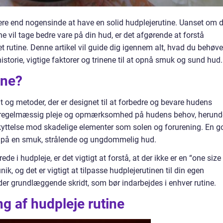
tigere end nogensinde at have en solid hudplejerutine. Uanset om 
ne vil tage bedre vare på din hud, er det afgørende at forstå
t rutine. Denne artikel vil guide dig igennem alt, hvad du behøve
istorie, vigtige faktorer og trinene til at opnå smuk og sund hud.
ine?
dt og metoder, der er designet til at forbedre og bevare hudens
 regelmæssig pleje og opmærksomhed på hudens behov, herund
kyttelse mod skadelige elementer som solen og forurening. En g
nt på en smuk, strålende og ungdommelig hud.
ede i hudpleje, er det vigtigt at forstå, at der ikke er en “one size
nik, og det er vigtigt at tilpasse hudplejerutinen til din egen
der grundlæggende skridt, som bør indarbejdes i enhver rutine.
g af hudpleje rutine