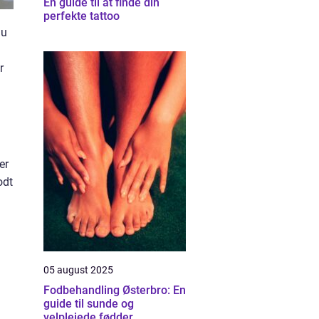
En guide til at finde din
perfekte tattoo
du
r
er
odt
05 august 2025
Fodbehandling Østerbro: En
guide til sunde og
velplejede fødder