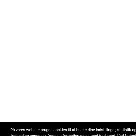
På vores website bruges cookies til at huske dine indstillinger, statistik o
indhold og annoncer. Denne information deles med tredjepart. Ved fortsa