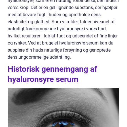
hyaluronsyre, som er en naturlig forbindelse, der findes i
vores krop. Det er en gel-lignende substans, der hjælper
med at bevare fugt i huden og opretholde dens
elasticitet og glathed. Som vi ælder, falder niveauet af
naturligt forekommende hyaluronsyre i vores hud,
hvilket resulterer i tab af fugt og udseendet af fine linjer
og rynker. Ved at bruge et hyaluronsyre serum kan du
supplere din huds naturlige forsyning og genoprette
dens ungdommelige udstråling.
Historisk gennemgang af
hyaluronsyre serum