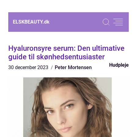
ELSKBEAUTY.
dk
Hyaluronsyre serum: Den ultimative
guide til skønhedsentusiaster
Hudpleje
30 december 2023
Peter Mortensen