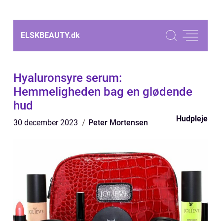
ELSKBEAUTY.
dk
Hyaluronsyre serum:
Hemmeligheden bag en glødende
hud
Hudpleje
30 december 2023
Peter Mortensen