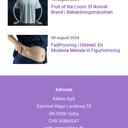
Fruit of the Loom: Et Ikonisk
Brand i Beklædningsindustrien
08 august 2024
Fedtfrysning i Hillerød: En
Moderne Metode til Figurformning
Adresse