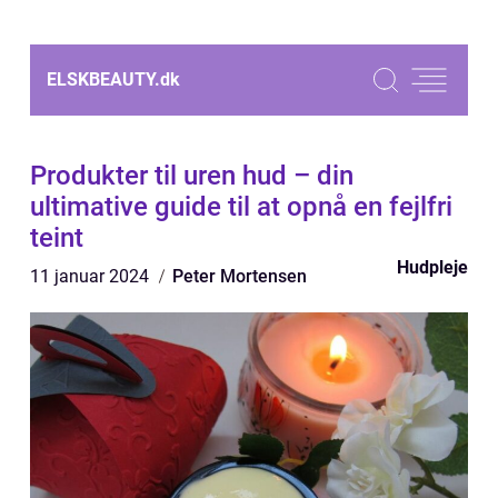
ELSKBEAUTY.
dk
Produkter til uren hud – din
ultimative guide til at opnå en fejlfri
teint
Hudpleje
11 januar 2024
Peter Mortensen