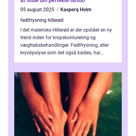
at finde din perfekte tattoo
05 august 2025
Kasperq Holm
fedtfrysning hillerød
I det maleriske Hillerød er der opstået en ny
trend inden for kropskonturering og
vægttabsbehandlinger. Fedtfrysning, eller
kryolipolyse som det også kaldes, har
vundet stor p...