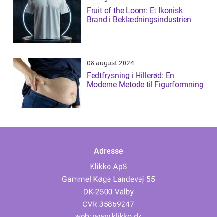
Fruit of the Loom: Et Ikonisk
Brand i Beklædningsindustrien
08 august 2024
Fedtfrysning i Hillerød: En
Moderne Metode til Figurformning
Adresse
web:
www.klikko.dk